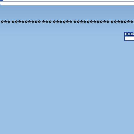
��� ��������� ��� ������ ����������� �������