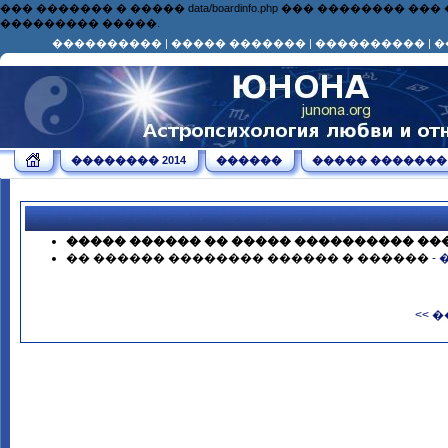
��� ������� � ����� data/boardinfo.php ��� ��������
��������� �����.
����������
|
����� �������
|
����������
|
�
�������� 2014
������
����� �������
����� ������ �� ����� ���������� ��
�� ������ �������� ������ � ������
-
<< 