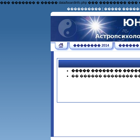
��� ������� � ����� data/boardinfo.php ��� �������
����������
|
����� �����
�������� 2014
������
����� ������ �� ����
�� ������ �������� �