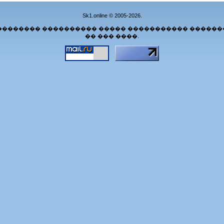
Sk1.online © 2005-2026.
�������� ���������� ����� ����������� ������
�� ��� ����.