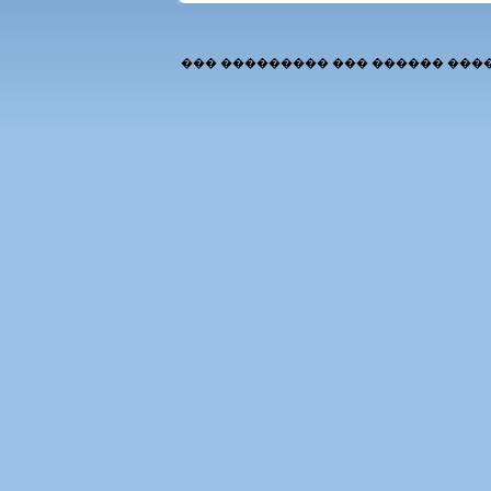
��� ��������� ��� ������ ���