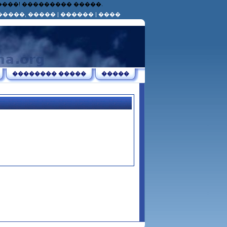
������! ��������� �����.
�����, �����
|
������
|
����
�������� �����
�����