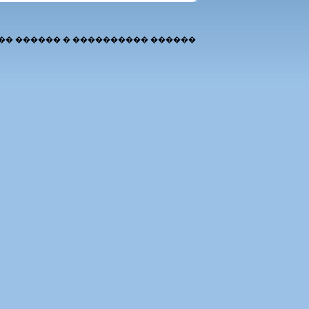
�� ������ � ���������� ������