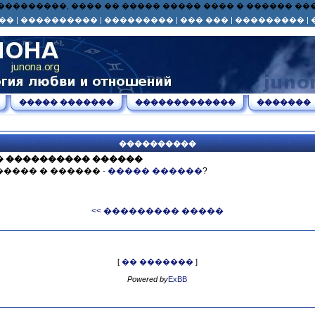
� ��� ���������, ���� �� ����� ����� ���� � ������ 
��
|
����������
|
���������
|
��� ���
|
���������
|
����� �������
�������������
�������
����������
� ���������� ������
����� � ������
- ����� ������
?
<< ��������� �����
[
�� �������
]
Powered by
ExBB