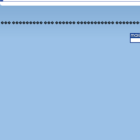
��� ��������� ��� ������ ����������� �������