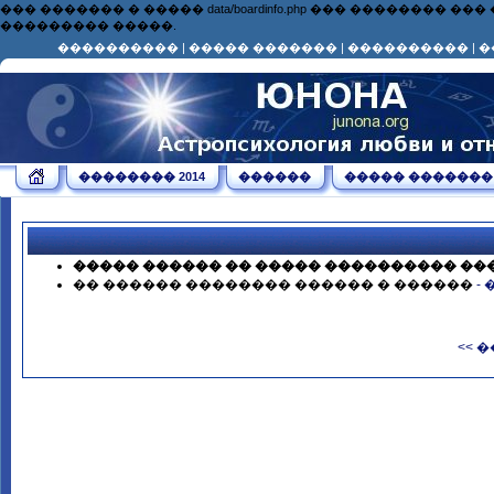
��� ������� � ����� data/boardinfo.php ��� ��������
��������� �����.
����������
|
����� �������
|
����������
|
�
�������� 2014
������
����� �������
����� ������ �� ����� ���������� ��
�� ������ �������� ������ � ������
-
<< 