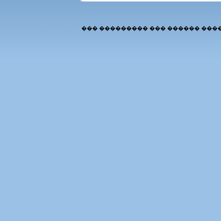
��� ��������� ��� ������ ���