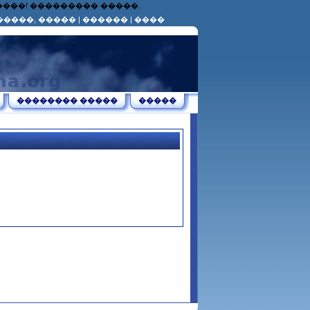
������! ��������� �����.
�����, �����
|
������
|
����
�������� �����
�����