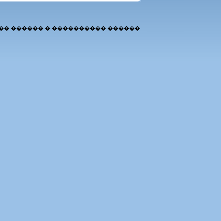
�� ������ � ���������� ������