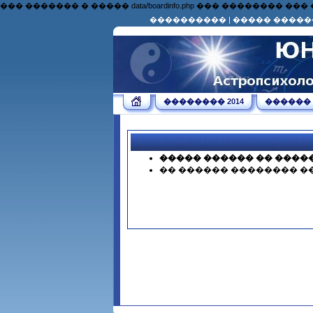
��� ������� � ����� data/boardinfo.php ��� �������
����������
|
����� �����
�������� 2014
������
����� ������ �� ����
�� ������ �������� �