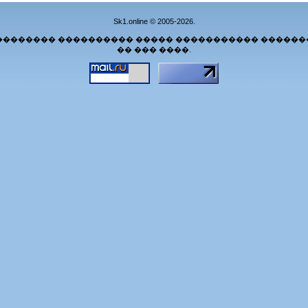
Sk1.online © 2005-2026.
�������� ���������� ����� ����������� ������
�� ��� ����.