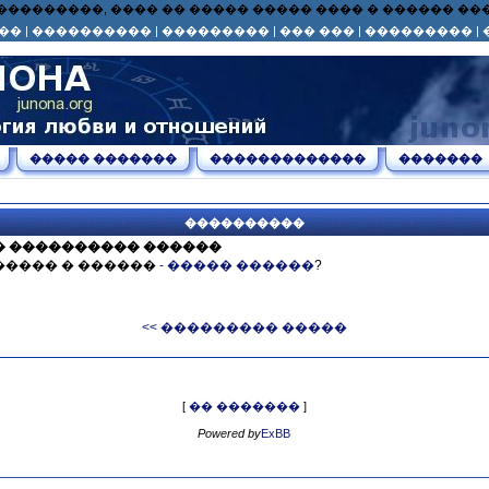
� ��� ���������, ���� �� ����� ����� ���� � ������ 
��
|
����������
|
���������
|
��� ���
|
���������
|
����� �������
�������������
�������
����������
� ���������� ������
����� � ������
- ����� ������
?
<< ��������� �����
[
�� �������
]
Powered by
ExBB