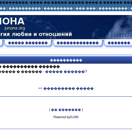
� ��� ���������, ���� �� ����� ����� ���� � ������ 
��
|
����������
|
���������
|
��� ���
|
���������
|
����� �������
�������������
�������
����������
� ���������� ������
����� � ������
- ����� ������
?
<< ��������� �����
[
�� �������
]
Powered by
ExBB