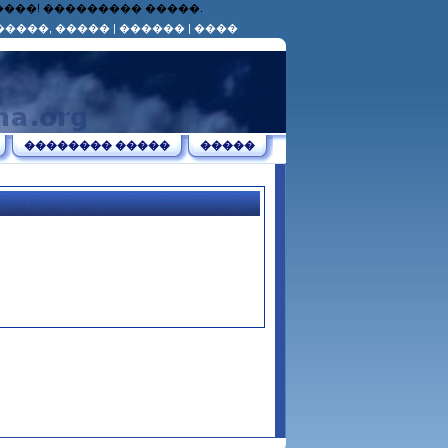
������! ��������� �����.
�����, �����
|
������
|
����
�������� �����
�����