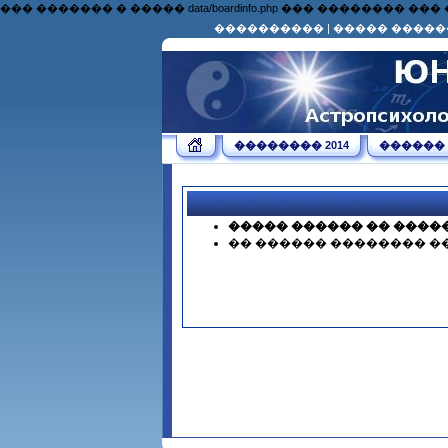
��� ������� � ����� data/boardinfo.php ��� �������
����������
|
����� �����
�������� 2014
������
����� ������ �� ����
�� ������ �������� �