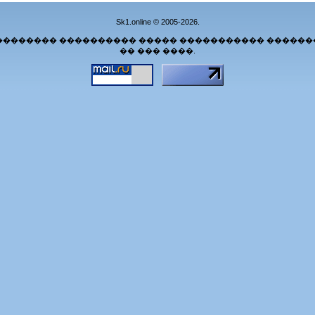
Sk1.online © 2005-2026.
�������� ���������� ����� ����������� ������
�� ��� ����.