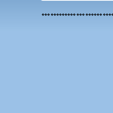
��� ��������� ��� ������ ���