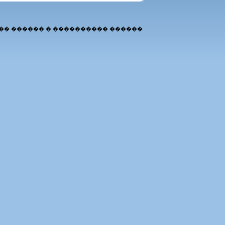
�� ������ � ���������� ������