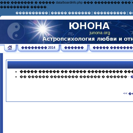
��� ������� � ����� data/boardinfo.php ��� ��������
��������� �����.
����������
|
����� �������
|
����������
|
�
�������� 2014
������
����� �������
����� ������ �� ����� ���������� ��
�� ������ �������� ������ � ������
-
<< 