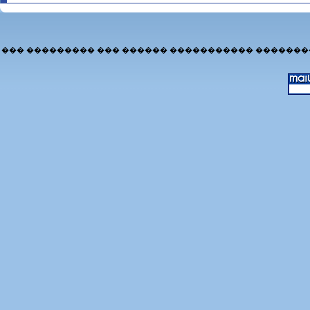
��� ��������� ��� ������ ����������� �������