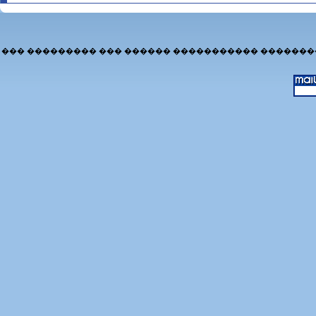
��� ��������� ��� ������ ����������� �������