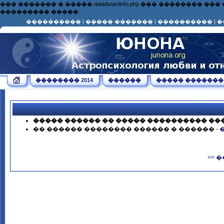
��� ������� � ����� data/boardinfo.php ��� ��������
��������� �����.
����������
|
����� �������
|
����������
|
�
�������� 2014
������
����� �������
����� ������ �� ����� ���������� ��
�� ������ �������� ������ � ������
-
<< 