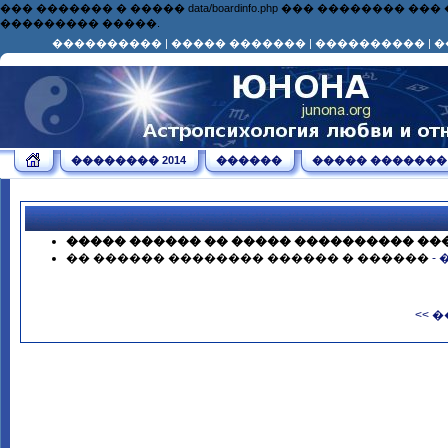
��� ������� � ����� data/boardinfo.php ��� ��������
��������� �����.
����������
|
����� �������
|
����������
|
�
�������� 2014
������
����� �������
����� ������ �� ����� ���������� ��
�� ������ �������� ������ � ������
-
<< 