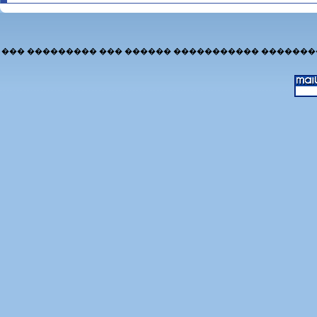
��� ��������� ��� ������ ����������� �������