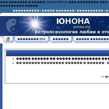
��� ������� � ����� data/boardinfo.php ��� ��������
��������� �����.
����������
|
����� �������
|
����������
|
�
�������� 2014
������
����� �������
����� ������ �� ����� ���������� ��
�� ������ �������� ������ � ������
-
<< 