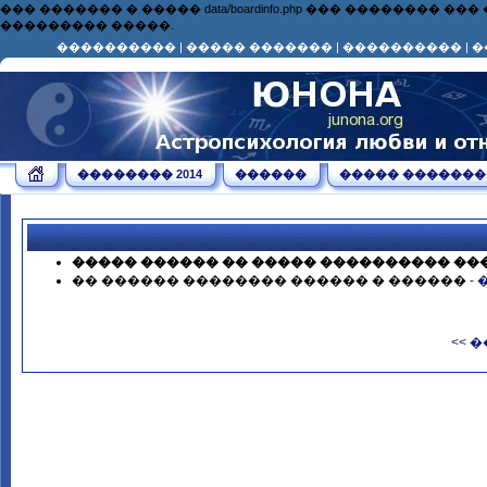
��� ������� � ����� data/boardinfo.php ��� ��������
��������� �����.
����������
|
����� �������
|
����������
|
�
�������� 2014
������
����� �������
����� ������ �� ����� ���������� ��
�� ������ �������� ������ � ������
-
<< 