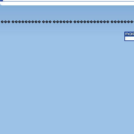
��� ��������� ��� ������ ����������� �������