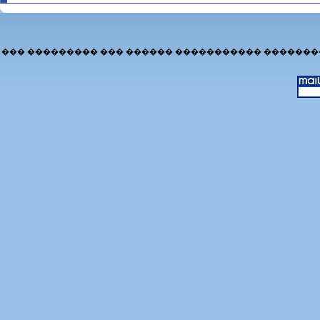
��� ��������� ��� ������ ����������� �������