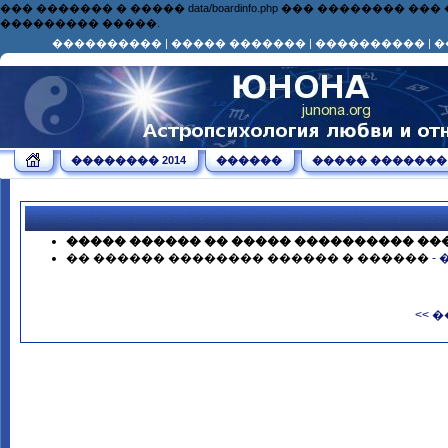
��� ������� � ����� data/boardinfo.php ��� ��������
��������� �����.
����������
|
����� �������
|
����������
|
�
�������� 2014
������
����� �������
����� ������ �� ����� ���������� ��
�� ������ �������� ������ � ������
-
<< 