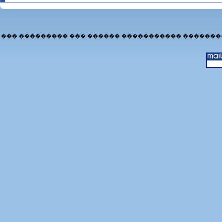
��� ��������� ��� ������ ����������� �������