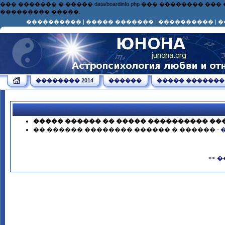
��� ������� � ����� data/boardinfo.php ��� ��������
��������� �����.
����������
|
����� �������
|
����������
|
�
�������� 2014
������
����� �������
����� ������ �� ����� ���������� ��
�� ������ �������� ������ � ������
-
<< 