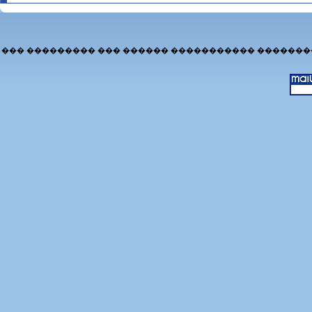
��� ��������� ��� ������ ����������� �������