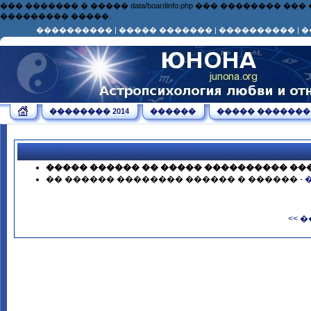
��� ������� � ����� data/boardinfo.php ��� ��������
��������� �����.
����������
|
����� �������
|
����������
|
�
�������� 2014
������
����� �������
����� ������ �� ����� ���������� ��
�� ������ �������� ������ � ������
-
<< 