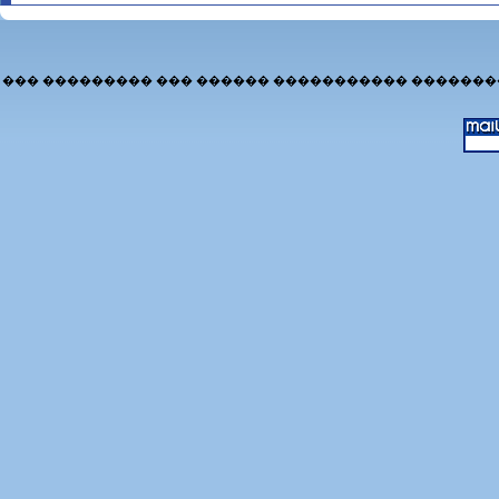
��� ��������� ��� ������ ����������� �������