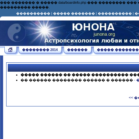
��� ������� � ����� data/boardinfo.php ��� ��������
��������� �����.
����������
|
����� �������
|
����������
|
�
�������� 2014
������
����� �������
����� ������ �� ����� ���������� ��
�� ������ �������� ������ � ������
-
<< 