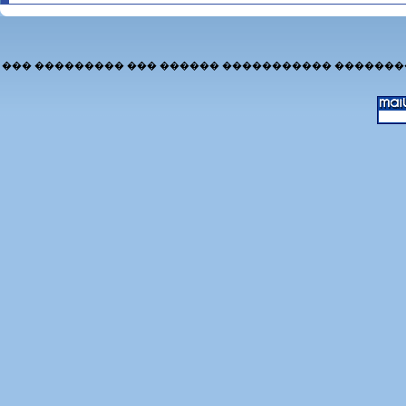
��� ��������� ��� ������ ����������� �������