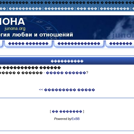
� ��� ���������, ���� �� ����� ����� ���� � ������ 
��
|
����������
|
���������
|
��� ���
|
���������
|
����� �������
�������������
�������
����������
� ���������� ������
����� � ������
- ����� ������
?
<< ��������� �����
[
�� �������
]
Powered by
ExBB