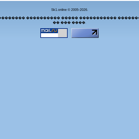
Sk1.online © 2005-2026.
�������� ���������� ����� ����������� ������
�� ��� ����.