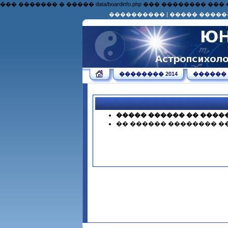
��� ������� � ����� data/boardinfo.php ��� �������
����������
|
����� �����
�������� 2014
������
����� ������ �� ����
�� ������ �������� �