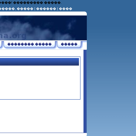
������! ��������� �����.
�����, �����
|
������
|
����
�������� �����
�����