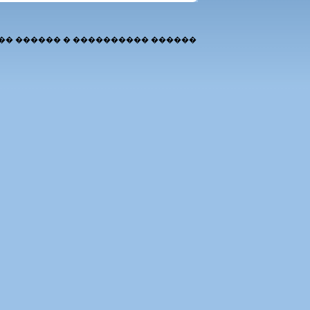
�� ������ � ���������� ������