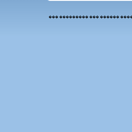
��� ��������� ��� ������ ���