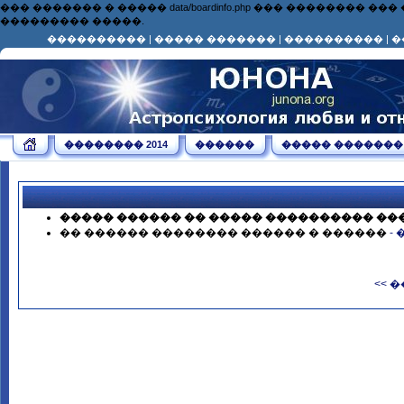
��� ������� � ����� data/boardinfo.php ��� ��������
��������� �����.
����������
|
����� �������
|
����������
|
�
�������� 2014
������
����� �������
����� ������ �� ����� ���������� ��
�� ������ �������� ������ � ������
-
<< 