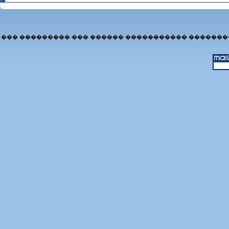
��� ��������� ��� ������ ����������� �������