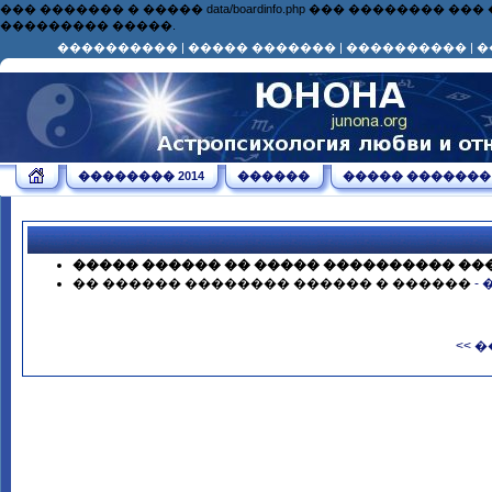
��� ������� � ����� data/boardinfo.php ��� ��������
��������� �����.
����������
|
����� �������
|
����������
|
�
�������� 2014
������
����� �������
����� ������ �� ����� ���������� ��
�� ������ �������� ������ � ������
-
<< 