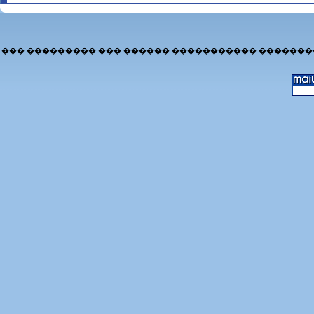
��� ��������� ��� ������ ����������� �������