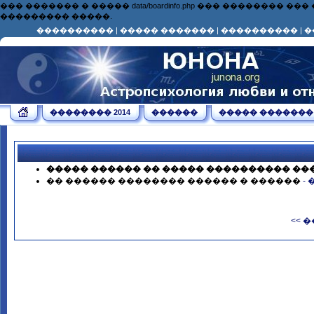
��� ������� � ����� data/boardinfo.php ��� ��������
��������� �����.
����������
|
����� �������
|
����������
|
�
�������� 2014
������
����� �������
����� ������ �� ����� ���������� ��
�� ������ �������� ������ � ������
-
<< 