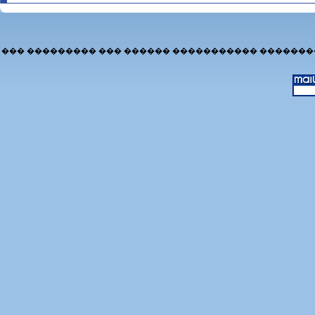
��� ��������� ��� ������ ����������� �������