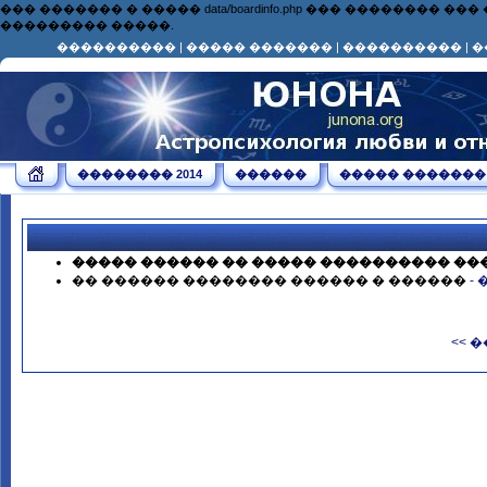
��� ������� � ����� data/boardinfo.php ��� ��������
��������� �����.
����������
|
����� �������
|
����������
|
�
�������� 2014
������
����� �������
����� ������ �� ����� ���������� ��
�� ������ �������� ������ � ������
-
<< 