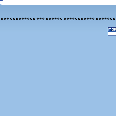
��� ��������� ��� ������ ����������� �������