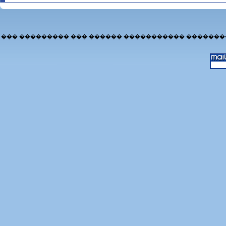
��� ��������� ��� ������ ����������� �������