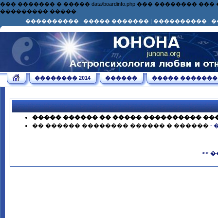
��� ������� � ����� data/boardinfo.php ��� ��������
��������� �����.
����������
|
����� �������
|
����������
|
�
�������� 2014
������
����� �������
����� ������ �� ����� ���������� ��
�� ������ �������� ������ � ������
-
<< 