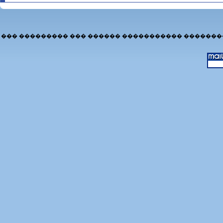
��� ��������� ��� ������ ����������� �������