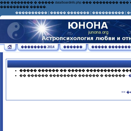
��� ������� � ����� data/boardinfo.php ��� ��������
��������� �����.
����������
|
����� �������
|
����������
|
�
�������� 2014
������
����� �������
����� ������ �� ����� ���������� ��
�� ������ �������� ������ � ������
-
<< 