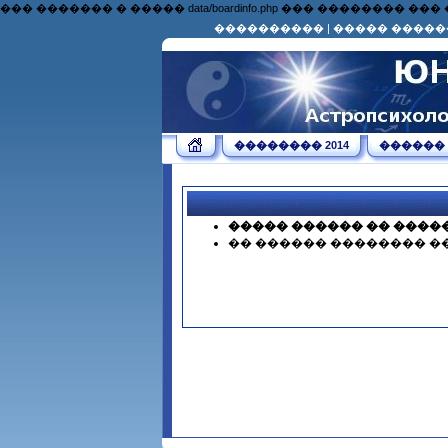
��� ������� � ����� data/boardinfo.php ��� �������
����������
|
����� �����
�������� 2014
������
����� ������ �� ����
�� ������ �������� �