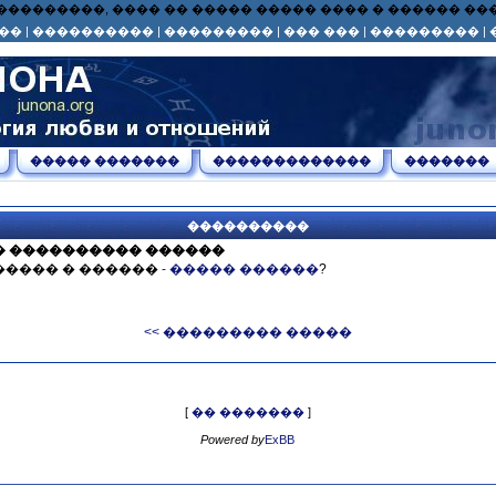
� ��� ���������, ���� �� ����� ����� ���� � ������ 
��
|
����������
|
���������
|
��� ���
|
���������
|
����� �������
�������������
�������
����������
� ���������� ������
����� � ������
- ����� ������
?
<< ��������� �����
[
�� �������
]
Powered by
ExBB