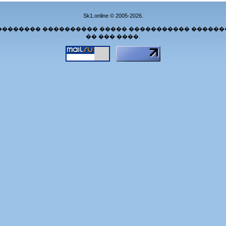
Sk1.online © 2005-2026.
�������� ���������� ����� ����������� ������
�� ��� ����.