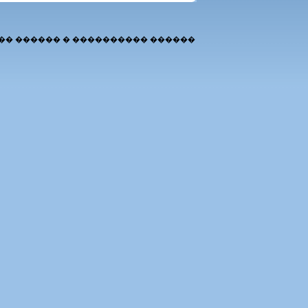
�� ������ � ���������� ������