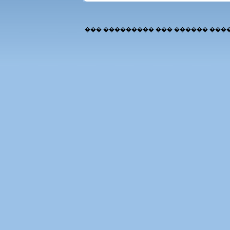
��� ��������� ��� ������ ���