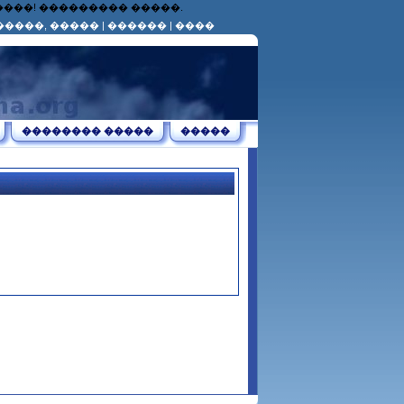
������! ��������� �����.
�����, �����
|
������
|
����
�������� �����
�����