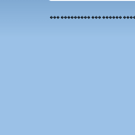
��� ��������� ��� ������ ���