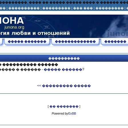
� ��� ���������, ���� �� ����� ����� ���� � ������ 
��
|
����������
|
���������
|
��� ���
|
���������
|
����� �������
�������������
�������
����������
� ���������� ������
����� � ������
- ����� ������
?
<< ��������� �����
[
�� �������
]
Powered by
ExBB