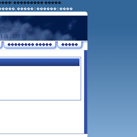
������! ��������� �����.
�����, �����
|
������
|
����
�������� �����
�����