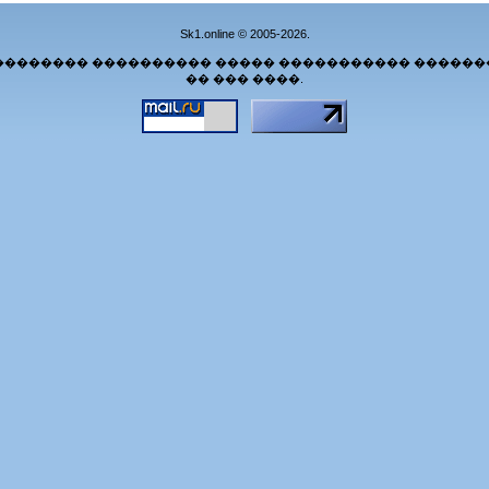
Sk1.online © 2005-2026.
�������� ���������� ����� ����������� ������
�� ��� ����.