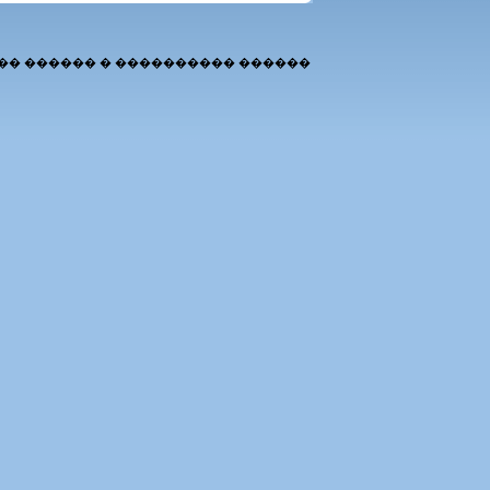
�� ������ � ���������� ������