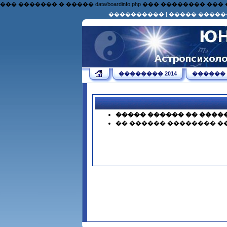
��� ������� � ����� data/boardinfo.php ��� �������
����������
|
����� �����
�������� 2014
������
����� ������ �� ����
�� ������ �������� �