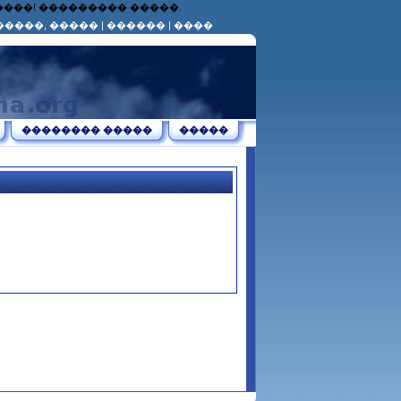
������! ��������� �����.
�����, �����
|
������
|
����
�������� �����
�����