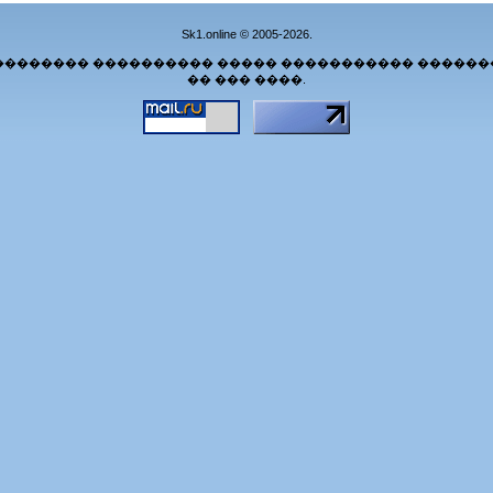
Sk1.online © 2005-2026.
�������� ���������� ����� ����������� ������
�� ��� ����.