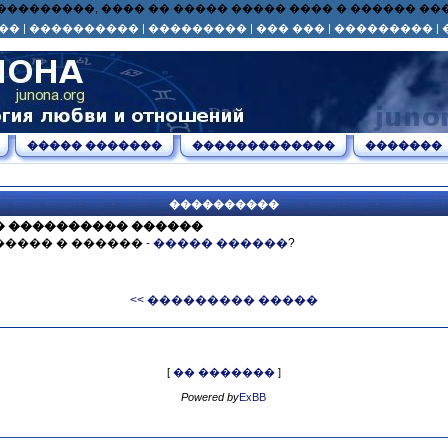
� ��� ���������, ���� �� ����� ����� ���� � ������ 
��
|
����������
|
���������
|
��� ���
|
���������
|
����� �������
�������������
�������
����������
� ���������� ������
����� � ������
- ����� ������
?
<< ��������� �����
[
�� �������
]
Powered by
ExBB