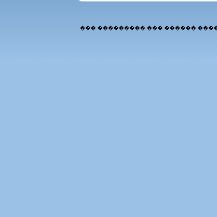
��� ��������� ��� ������ ���