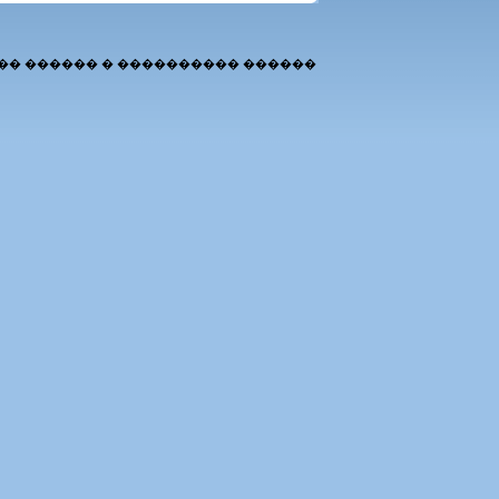
�� ������ � ���������� ������