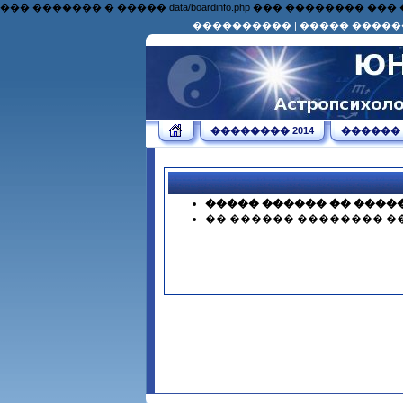
��� ������� � ����� data/boardinfo.php ��� �������
����������
|
����� �����
�������� 2014
������
����� ������ �� ����
�� ������ �������� �