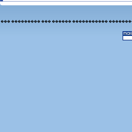
��� ��������� ��� ������ ����������� �������