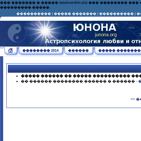
��� ������� � ����� data/boardinfo.php ��� ��������
��������� �����.
����������
|
����� �������
|
����������
|
�
�������� 2014
������
����� �������
����� ������ �� ����� ���������� ��
�� ������ �������� ������ � ������
-
<< 