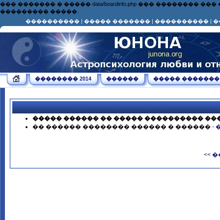
��� ������� � ����� data/boardinfo.php ��� ��������
��������� �����.
����������
|
����� �������
|
����������
|
�
�������� 2014
������
����� �������
����� ������ �� ����� ���������� ��
�� ������ �������� ������ � ������
-
<< 