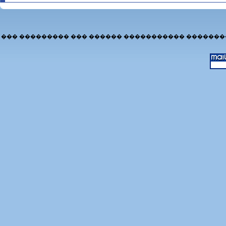
��� ��������� ��� ������ ����������� �������