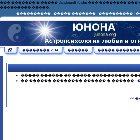
��� ������� � ����� data/boardinfo.php ��� ��������
��������� �����.
����������
|
����� �������
|
����������
|
�
�������� 2014
������
����� �������
����� ������ �� ����� ���������� ��
�� ������ �������� ������ � ������
-
<< 