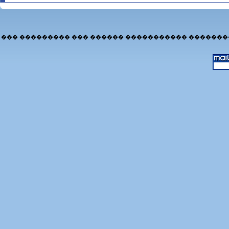
��� ��������� ��� ������ ����������� �������