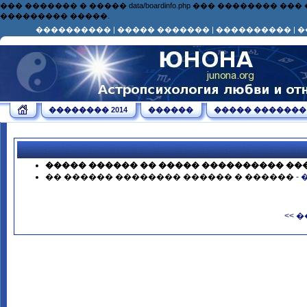
��� ������� � ����� data/boardinfo.php ��� ��������
��������� �����.
����������
|
����� �������
|
����������
|
�
�������� 2014
������
����� �������
����� ������ �� ����� ���������� ��
�� ������ �������� ������ � ������
-
<< 