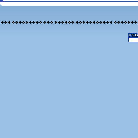
��� ��������� ��� ������ ����������� �������