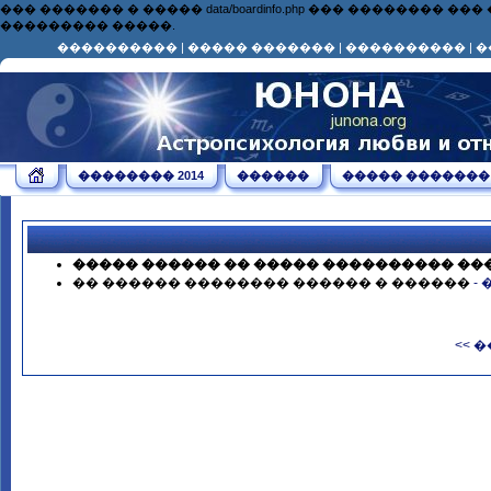
��� ������� � ����� data/boardinfo.php ��� ��������
��������� �����.
����������
|
����� �������
|
����������
|
�
�������� 2014
������
����� �������
����� ������ �� ����� ���������� ��
�� ������ �������� ������ � ������
-
<< 