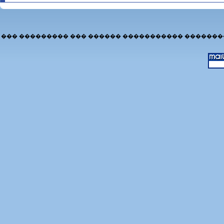
��� ��������� ��� ������ ����������� �������