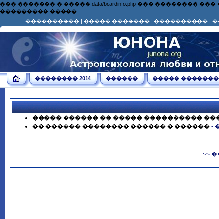
��� ������� � ����� data/boardinfo.php ��� ��������
��������� �����.
����������
|
����� �������
|
����������
|
�
�������� 2014
������
����� �������
����� ������ �� ����� ���������� ��
�� ������ �������� ������ � ������
-
<< 