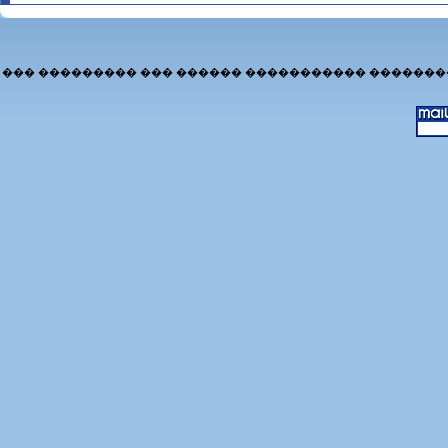
��� ��������� ��� ������ ����������� �������