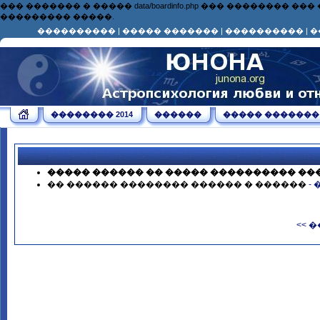
��� ������� � ����� data/boardinfo.php ��� ��������
��������� �����.
����������
|
����� �������
|
����������
|
�
�������� 2014
������
����� �������
����� ������ �� ����� ���������� ��
�� ������ �������� ������ � ������
-
<< 