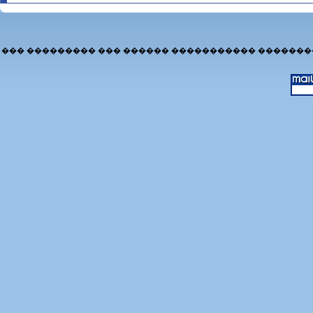
��� ��������� ��� ������ ����������� �������