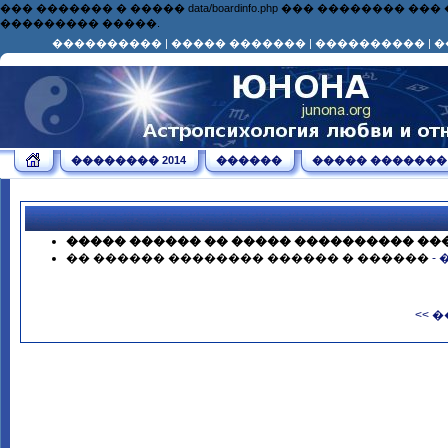
��� ������� � ����� data/boardinfo.php ��� ��������
��������� �����.
����������
|
����� �������
|
����������
|
�
�������� 2014
������
����� �������
����� ������ �� ����� ���������� ��
�� ������ �������� ������ � ������
-
<< 