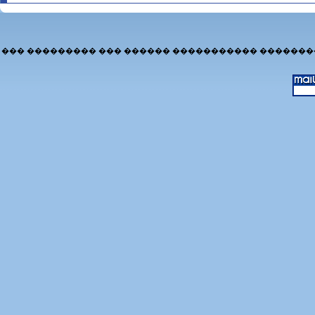
��� ��������� ��� ������ ����������� �������