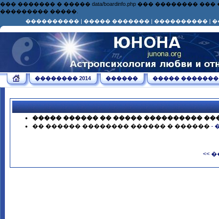
��� ������� � ����� data/boardinfo.php ��� ��������
��������� �����.
����������
|
����� �������
|
����������
|
�
�������� 2014
������
����� �������
����� ������ �� ����� ���������� ��
�� ������ �������� ������ � ������
-
<< 