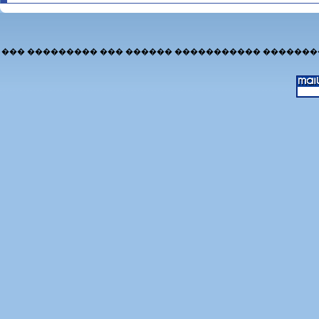
��� ��������� ��� ������ ����������� �������