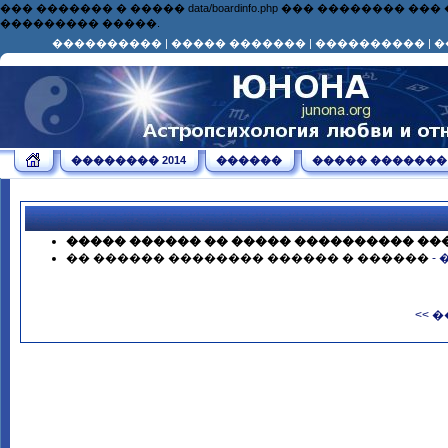
��� ������� � ����� data/boardinfo.php ��� ��������
��������� �����.
����������
|
����� �������
|
����������
|
�
�������� 2014
������
����� �������
����� ������ �� ����� ���������� ��
�� ������ �������� ������ � ������
-
<< 