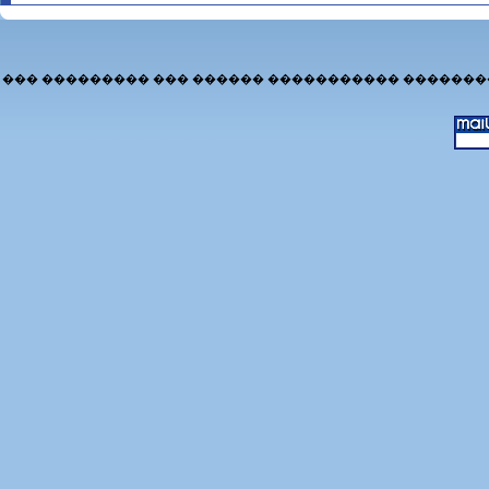
��� ��������� ��� ������ ����������� �������