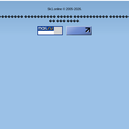
Sk1.online © 2005-2026.
�������� ���������� ����� ����������� ������
�� ��� ����.