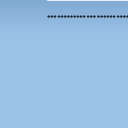
��� ��������� ��� ������ ���