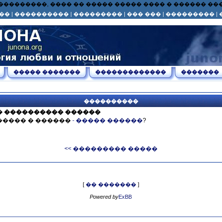
� ��� ���������, ���� �� ����� ����� ���� � ������ 
��
|
����������
|
���������
|
��� ���
|
���������
|
����� �������
�������������
�������
����������
� ���������� ������
����� � ������
- ����� ������
?
<< ��������� �����
[
�� �������
]
Powered by
ExBB