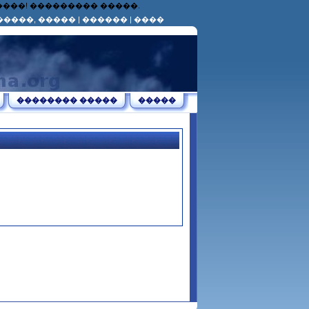
������! ��������� �����.
�����, �����
|
������
|
����
�������� �����
�����