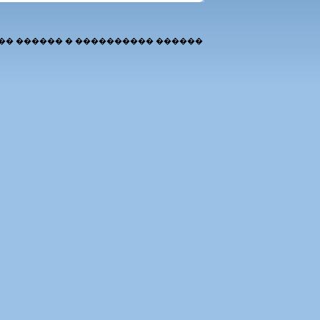
�� ������ � ���������� ������