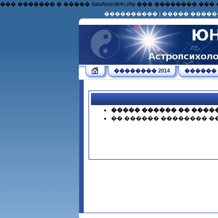
��� ������� � ����� data/boardinfo.php ��� �������
����������
|
����� �����
�������� 2014
������
����� ������ �� ����
�� ������ �������� �