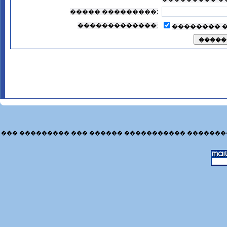
����� ���������:
�������������:
�������� 
��� ��������� ��� ������ ����������� �������