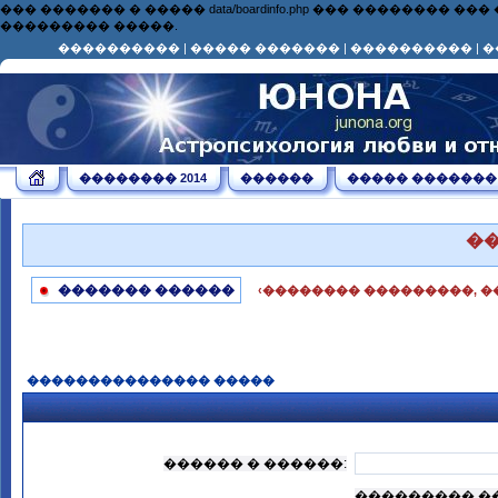
��� ������� � ����� data/boardinfo.php ��� ��������
��������� �����.
����������
|
����� �������
|
����������
|
�
�������� 2014
������
����� �������
�
������� ������
‹�������� ���������, �
��������������� �����
������ � ������:
��������� �