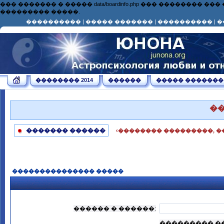
��� ������� � ����� data/boardinfo.php ��� ��������
��������� �����.
����������
|
����� �������
|
����������
|
�
�������� 2014
������
����� �������
�
������� ������
‹�������� ���������, �
��������������� �����
������ � ������:
��������� �