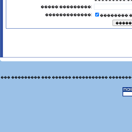
����� ���������:
�������������:
�������� 
��� ��������� ��� ������ ����������� �������