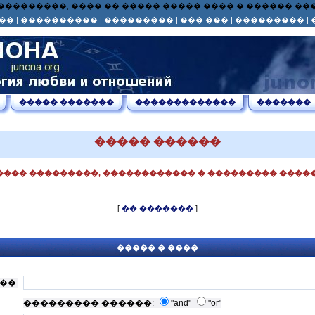
� ��� ���������, ���� �� ����� ����� ���� � ������ 
��
|
����������
|
���������
|
��� ���
|
���������
|
����� �������
�������������
�������
����� ������
���� ���������, ������������ � ��������� �����
[
�� �������
]
����� � ����
��:
��������� ������:
"and"
"or"