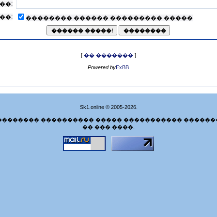
��:
��:
�������� ������ ��������� �����
[
�� �������
]
Powered by
ExBB
Sk1.online © 2005-2026.
�������� ���������� ����� ����������� ������
�� ��� ����.