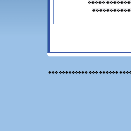
����� �������
�����������
��� ��������� ��� ������ ���