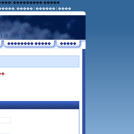
������! ��������� �����.
�����, �����
|
������
|
����
�������� �����
�����
�.