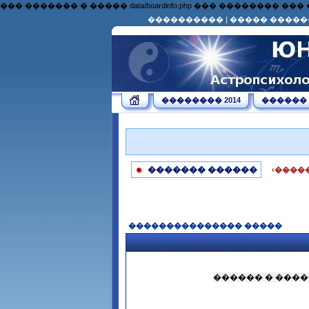
��� ������� � ����� data/boardinfo.php ��� �������
����������
|
����� �����
�������� 2014
������
������� ������
‹����
��������������� �����
������ � ����