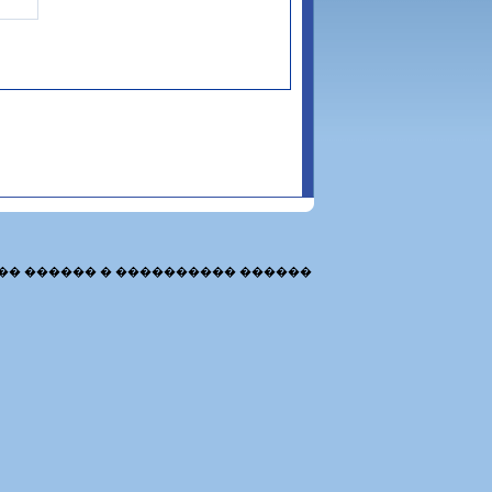
�� ������ � ���������� ������