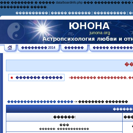
��� ������� � ����� data/boardinfo.php ��� ��������
��������� �����.
����������
|
����� �������
|
����������
|
�
�������� 2014
������
����� �������
�
������� ������
‹�������� ���������, �
��������������� �����
-> �������� �������
������
������:
��
���
������: ������������