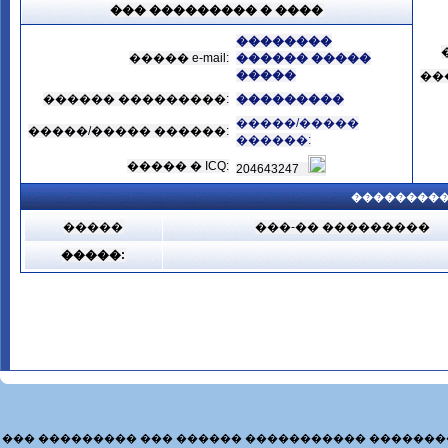
��� ��������� � ����
��������
����� e-mail:
������ �����
�����
��
������ ���������:
���������
�����/�����
�����/����� ������:
������:
����� � ICQ:
204643247
���������
�����
���-�� ���������
�����:
��� ��������� ��� ������ ����������� �������