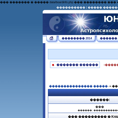
��� ������� � ����� data/boardinfo.php ��� �������
����������
|
����� �����
�������� 2014
������
������� ������
‹����
��������������� �����
-> �
������:
���
������: ����������
��� ��������� � Knight