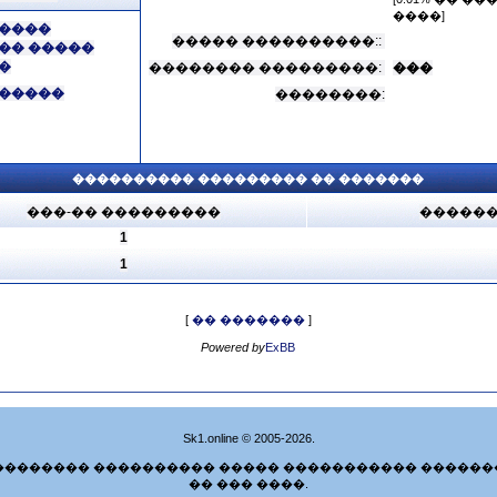
����]
����
����� ����������::
�� �����
�
�������� ���������:
���
�����
��������:
���������� ��������� �� �������
���-�� ���������
������
1
1
[
�� �������
]
Powered by
ExBB
Sk1.online © 2005-2026.
�������� ���������� ����� ����������� ������
�� ��� ����.