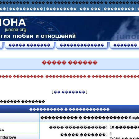
� ��� ���������, ���� �� ����� ����� ���� � ������ 
��
|
����������
|
���������
|
��� ���
|
���������
|
����� �������
�������������
�������
����� ������
���� ���������, ������������ � ��������� �����
[
�� �������
]
������� �������
���������� � ������������
���������� � ������������ Knightfo
���� �����������:
18 �������, 2
��
1
����� �������:
forlove
[0.01% �� �