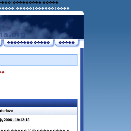
������! ��������� �����.
�����, �����
|
������
|
����
�������� �����
�����
�.
rlove
006 - 19:12:18
����� ����� / 0.00 ��������� �