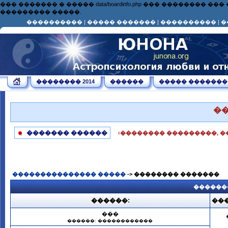
��� ������� � ����� data/boardinfo.php ��� ��������
��������� �����.
����������
|
����� �������
|
����������
|
�
�������� 2014
������
����� �������
�
������� ������
‹�������� ���������, �
��������������� �����
-> �������� �������
������
������:
���
���
������: ������������