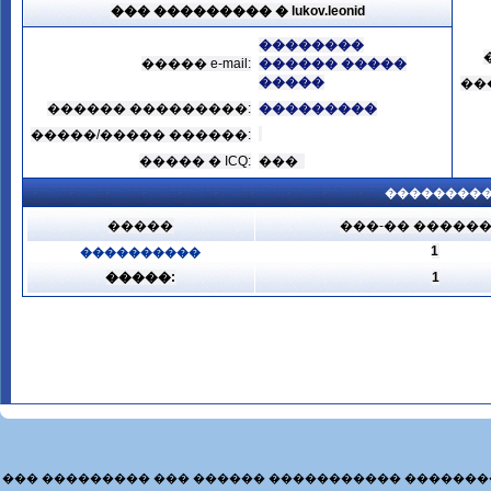
��� ��������� � lukov.leonid
��������
����� e-mail:
������ �����
�����
��
������ ���������:
���������
�����/����� ������:
����� � ICQ:
���
���������
�����
���-�� �����
1
����������
�����:
1
��� ��������� ��� ������ ����������� �������