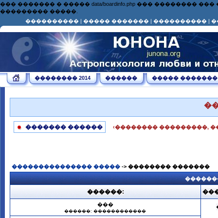
��� ������� � ����� data/boardinfo.php ��� ��������
��������� �����.
����������
|
����� �������
|
����������
|
�
�������� 2014
������
����� �������
�
������� ������
‹�������� ���������, �
��������������� �����
-> �������� �������
������
������:
���
���
������: ������������