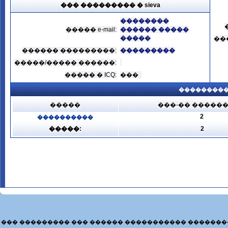
��� ��������� � sieva
��������
����� e-mail:
������ �����
�����
��
������ ���������:
���������
�����/����� ������:
����� � ICQ:
���
���������
�����
���-�� �����
2
����������
�����:
2
��� ��������� ��� ������ ����������� �������