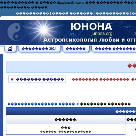
��� ������� � ����� data/boardinfo.php ��� ��������
��������� �����.
����������
|
����� �������
|
����������
|
�
�������� 2014
������
����� �������
�
������� ������
‹�������� ���������, �
��������������� �����
-> �������� �������
������
������:
���
���
������: ������������