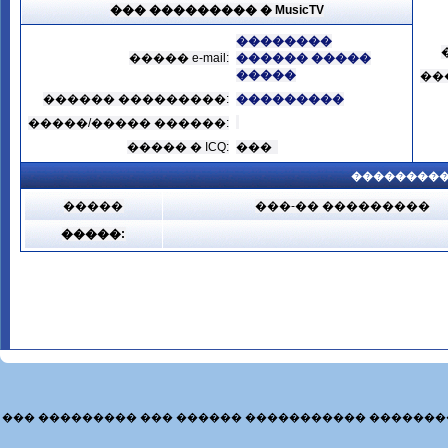
��� ��������� � MusicTV
��������
����� e-mail:
������ �����
�����
��
������ ���������:
���������
�����/����� ������:
����� � ICQ:
���
���������
�����
���-�� ���������
�����:
��� ��������� ��� ������ ����������� �������