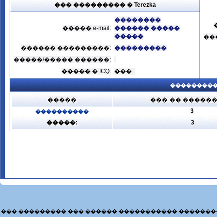
��� ��������� � Terezka
��������
����� e-mail:
������ �����
�����
��
������ ���������:
���������
�����/����� ������:
����� � ICQ:
���
���������
�����
���-�� �����
3
����������
�����:
3
��� ��������� ��� ������ ����������� �������