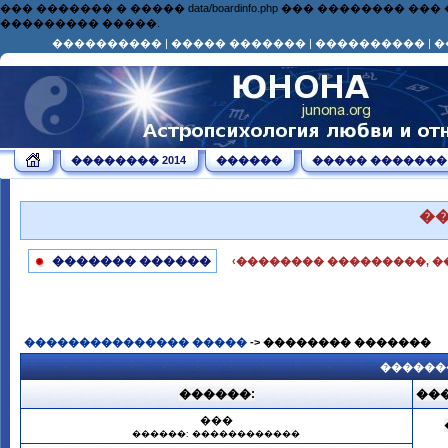
��� ������� � ����� data/boardinfo.php ��� ��������
��������� �����.
����������
|
����� �������
|
����������
|
�
�������� 2014
������
����� �������
�
������� ������
‹�������� ���������, �
��������������� �����
-> �������� �������
������
������:
���
���
������: ������������