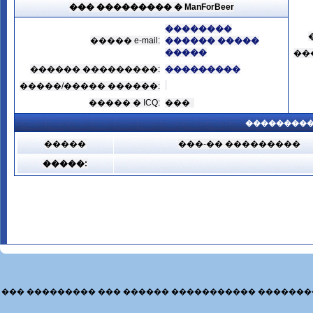
��� ��������� � ManForBeer
��������
����� e-mail:
������ �����
�����
��
������ ���������:
���������
�����/����� ������:
����� � ICQ:
���
���������
�����
���-�� ���������
�����:
��� ��������� ��� ������ ����������� �������