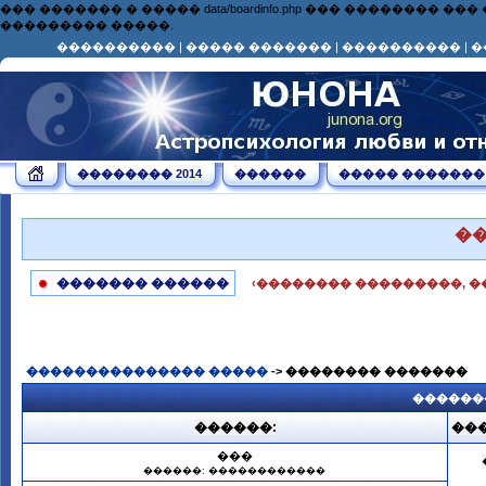
��� ������� � ����� data/boardinfo.php ��� ��������
��������� �����.
����������
|
����� �������
|
����������
|
�
�������� 2014
������
����� �������
�
������� ������
‹�������� ���������, �
��������������� �����
-> �������� �������
������
������:
���
���
������: ������������