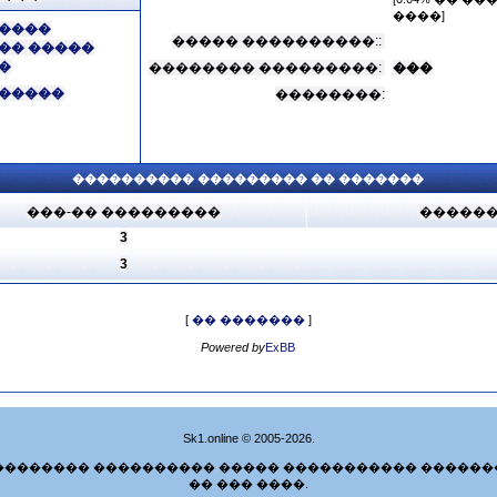
����]
����
����� ����������::
�� �����
�
�������� ���������:
���
�����
��������:
���������� ��������� �� �������
���-�� ���������
������
3
3
[
�� �������
]
Powered by
ExBB
Sk1.online © 2005-2026.
�������� ���������� ����� ����������� ������
�� ��� ����.