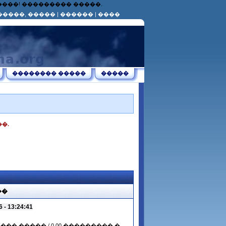
������! ��������� �����.
�����, �����
|
������
|
����
�������� �����
�����
�.
��
- 13:24:41
����� ����� / 0.00 ��������� �