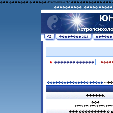
��� ������� � ����� data/boardinfo.php ��� �������
����������
|
����� �����
�������� 2014
������
������� ������
‹����
��������������� �����
-> �
������:
���
������: ����������
��� ��������� � 