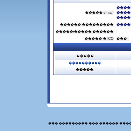
����
����� e-mail:
����
����
������ ���������:
����
�����/����� ������:
����� � ICQ:
���
�����
����������
�����:
��� ��������� ��� ������ ���