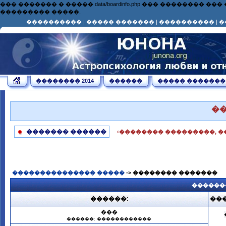
��� ������� � ����� data/boardinfo.php ��� ��������
��������� �����.
����������
|
����� �������
|
����������
|
�
�������� 2014
������
����� �������
�
������� ������
‹�������� ���������, �
��������������� �����
-> �������� �������
������
������:
���
���
������: ������������