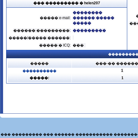
��� ��������� � helen207
��������
����� e-mail:
������ �����
�����
��
������ ���������:
���������
�����/����� ������:
����� � ICQ:
���
���������
�����
���-�� �����
1
����������
�����:
1
��� ��������� ��� ������ ����������� �������