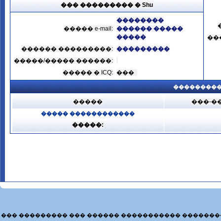
��� ��������� � Shu
��������
����� e-mail:
������ �����
�����
��
������ ���������:
���������
�����/����� ������:
����� � ICQ:
���
���������
�����
���-�
����� ������������
�����:
��� ��������� ��� ������ ����������� �������