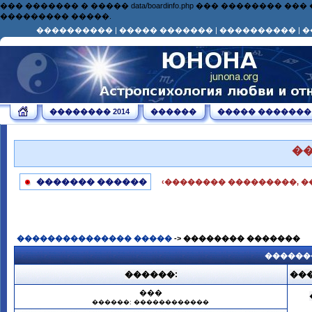
��� ������� � ����� data/boardinfo.php ��� ��������
��������� �����.
����������
|
����� �������
|
����������
|
�
�������� 2014
������
����� �������
�
������� ������
‹�������� ���������, �
��������������� �����
-> �������� �������
������
������:
���
���
������: ������������