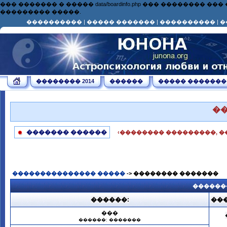
��� ������� � ����� data/boardinfo.php ��� ��������
��������� �����.
����������
|
����� �������
|
����������
|
�
�������� 2014
������
����� �������
�
������� ������
‹�������� ���������, �
��������������� �����
-> �������� �������
������
������:
���
���
������: �������