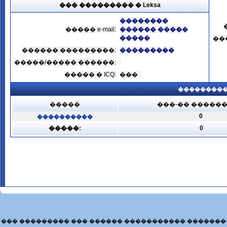
��� ��������� � Leksa
��������
����� e-mail:
������ �����
�����
��
������ ���������:
���������
�����/����� ������:
����� � ICQ:
���
���������
�����
���-�� �����
0
����������
�����:
0
��� ��������� ��� ������ ����������� �������